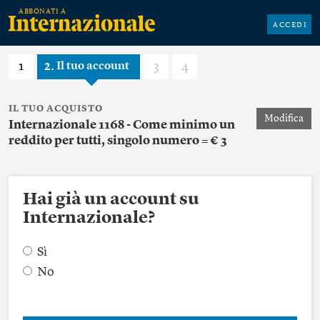
ACCEDI
1
2
3
4
Il tuo account
IL TUO ACQUISTO
Modifica
Internazionale 1168 - Come minimo un
reddito per tutti, singolo numero = € 3
Hai già un account su
Internazionale?
Sì
No