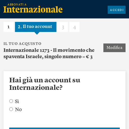
ACCEDI
1
2
3
4
Il tuo account
IL TUO ACQUISTO
Modifica
Internazionale 1273 - Il movimento che
spaventa Israele, singolo numero = € 3
Hai già un account su
Internazionale?
Sì
No