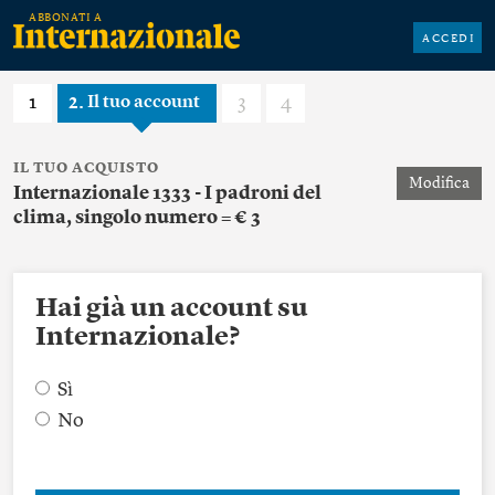
ACCEDI
1
2
3
4
Il tuo account
IL TUO ACQUISTO
Modifica
Internazionale 1333 - I padroni del
clima, singolo numero = € 3
Hai già un account su
Internazionale?
Sì
No