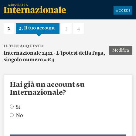
ACCEDI
1
2
3
4
Il tuo account
IL TUO ACQUISTO
Modifica
Internazionale 1412 - L'ipotesi della fuga,
singolo numero = € 3
Hai già un account su
Internazionale?
Sì
No