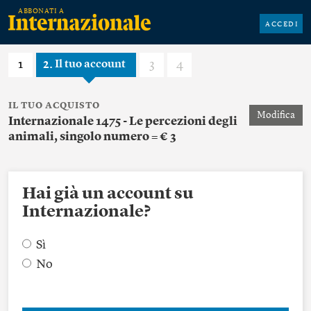
ACCEDI
1
2
3
4
Il tuo account
IL TUO ACQUISTO
Modifica
Internazionale 1475 - Le percezioni degli
animali, singolo numero = € 3
Hai già un account su
Internazionale?
Sì
No