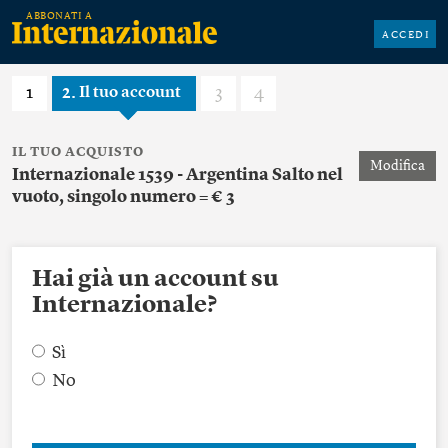
ACCEDI
1
2
3
4
Il tuo account
IL TUO ACQUISTO
Modifica
Internazionale 1539 - Argentina Salto nel
vuoto, singolo numero = € 3
Hai già un account su
Internazionale?
Sì
No