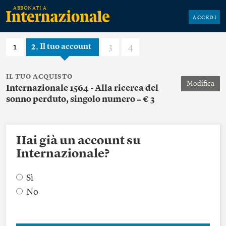
ACCEDI
1
2
3
4
Il tuo account
IL TUO ACQUISTO
Modifica
Internazionale 1564 - Alla ricerca del
sonno perduto, singolo numero = € 3
Hai già un account su
Internazionale?
Sì
No