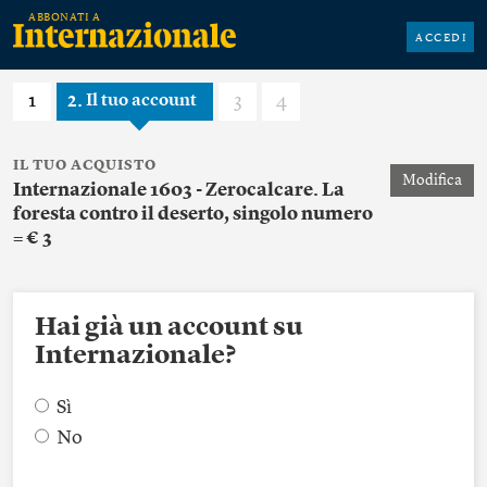
ACCEDI
1
2
3
4
Il tuo account
IL TUO ACQUISTO
Modifica
Internazionale 1603 - Zerocalcare. La
foresta contro il deserto, singolo numero
= € 3
Hai già un account su
Internazionale?
Sì
No