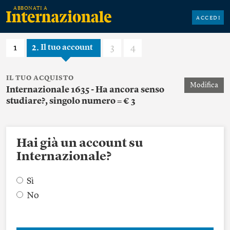
ACCEDI
1
2
3
4
Il tuo account
IL TUO ACQUISTO
Modifica
Internazionale 1635 - Ha ancora senso
studiare?, singolo numero = € 3
Hai già un account su
Internazionale?
Sì
No