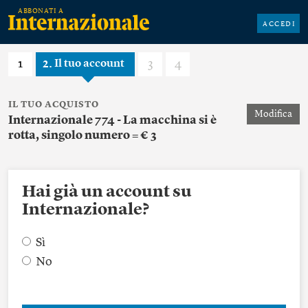
ACCEDI
1
2
3
4
Il tuo account
IL TUO ACQUISTO
Modifica
Internazionale 774 - La macchina si è
rotta, singolo numero = € 3
Hai già un account su
Internazionale?
Sì
No