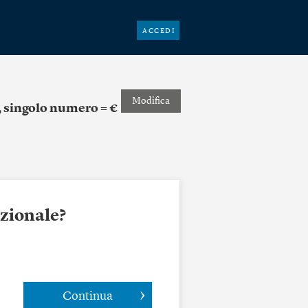
ACCEDI
Modifica
, singolo numero = €
azionale?
Continua