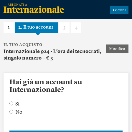
ACCEDI
1
2
3
4
Il tuo account
IL TUO ACQUISTO
Modifica
Internazionale 924 - L’ora dei tecnocrati,
singolo numero = € 3
Hai già un account su
Internazionale?
Sì
No